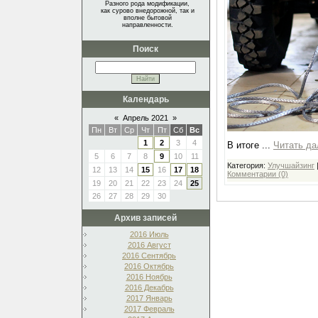
Разного рода модификации,
как сурово внедорожной, так и
вполне бытовой
направленности.
Поиск
Календарь
«
Апрель 2021
»
Пн
Вт
Ср
Чт
Пт
Сб
Вс
1
2
3
4
В итоге
...
Читать да
5
6
7
8
9
10
11
Категория:
Улучшайзинг
12
13
14
15
16
17
18
Комментарии (0)
19
20
21
22
23
24
25
26
27
28
29
30
Архив записей
2016 Июль
2016 Август
2016 Сентябрь
2016 Октябрь
2016 Ноябрь
2016 Декабрь
2017 Январь
2017 Февраль