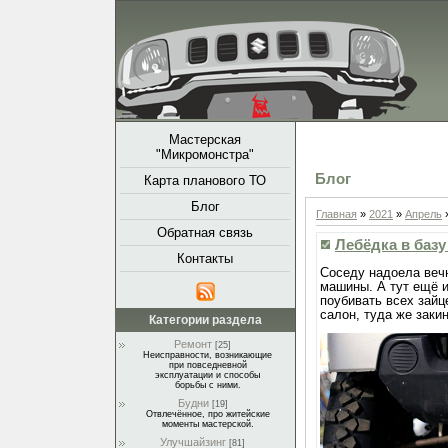
Мастерская
"Микромонстра"
Блог
Карта планового ТО
Блог
Главная
»
2021
»
Апрель
Обратная связь
Лебёдка в базу
Контакты
Соседу надоела веч
машины. А тут ещё 
поубивать всех зайц
салон, туда же заки
Категории раздела
Ремонт
[25]
Неисправности, возникающие
при повседневной
эксплуатации и способы
борьбы с ними.
Будни
[19]
Отвлечённое, про житейские
моменты мастерской.
Улучшайзинг
[81]