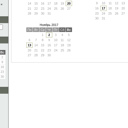
,
9
10
11
12
13
14
15
16
17
18
19
20
 и
16
17
18
19
20
21
22
23
24
25
26
27
28
29
30
31
23
24
25
26
27
30
31
Ноябрь 2017
Пн
Вт
Ср
Чт
Пт
Сб
Вс
1
2
3
4
5
6
7
8
9
10
11
12
13
14
15
16
17
18
19
20
21
22
23
24
25
26
Вс
27
28
29
30
2
9
16
23
30