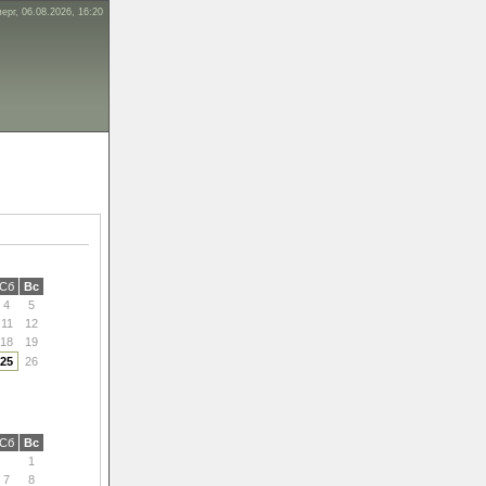
ерг, 06.08.2026, 16:20
Сб
Вс
4
5
11
12
18
19
25
26
Сб
Вс
1
7
8