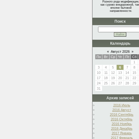
Разного рода модификации
как сурово внедорожной, так
вполне бытовой
направленности.
Поиск
Календарь
«
Август 2026
»
Пн
Вт
Ср
Чт
Пт
Сб
1
3
4
5
6
7
8
10
11
12
13
14
15
17
18
19
20
21
22
24
25
26
27
28
29
31
Архив записей
2016 Июль
2016 Август
2016 Сентябрь
2016 Октябрь
2016 Ноябрь
2016 Декабрь
2017 Январь
2017 Февраль