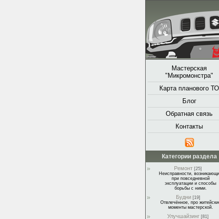
Мастерская
"Микромонстра"
Карта планового ТО
Блог
Обратная связь
Контакты
Категории раздела
Ремонт
[25]
Неисправности, возникающ
при повседневной
эксплуатации и способы
борьбы с ними.
Будни
[19]
Отвлечённое, про житейски
моменты мастерской.
Улучшайзинг
[81]