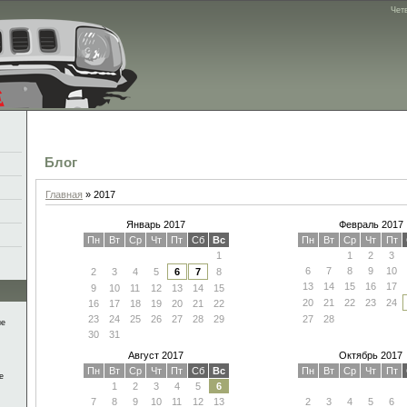
Четв
Блог
Главная
»
2017
Январь 2017
Февраль 2017
Пн
Вт
Ср
Чт
Пт
Сб
Вс
Пн
Вт
Ср
Чт
Пт
1
1
2
3
6
7
8
9
10
2
3
4
5
6
7
8
13
14
15
16
17
9
10
11
12
13
14
15
20
21
22
23
24
16
17
18
19
20
21
22
23
24
25
26
27
28
29
27
28
ие
30
31
Август 2017
Октябрь 2017
Пн
Вт
Ср
Чт
Пт
Сб
Вс
Пн
Вт
Ср
Чт
Пт
е
1
2
3
4
5
6
7
8
9
10
11
12
13
2
3
4
5
6